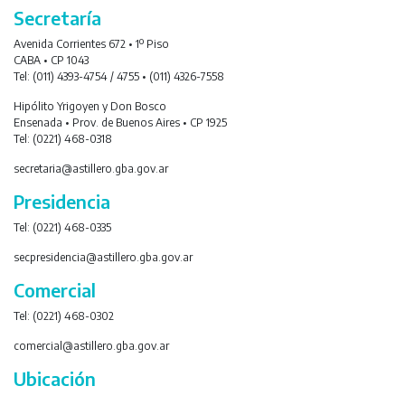
Secretaría
Avenida Corrientes 672 • 1º Piso
CABA • CP 1043
Tel: (011) 4393-4754 / 4755 • (011) 4326-7558
Hipólito Yrigoyen y Don Bosco
Ensenada • Prov. de Buenos Aires • CP 1925
Tel: (0221) 468-0318
secretaria@astillero.gba.gov.ar
Presidencia
Tel: (0221) 468-0335
secpresidencia@astillero.gba.gov.ar
Comercial
Tel: (0221) 468-0302
comercial@astillero.gba.gov.ar
Ubicación